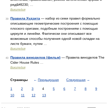
ряд&#8230; …
Википедия
Правила Худзита
— набор из семи правил формально
39
описывающие геометрические построения с помощью
плоского оригами, подобным построениям с помощью
циркуля и линейки. Фактически они описывают все
возможные способы получения одной новой складки на
листе бумаги, путем …
Википедия
Правила виноделов (фильм)
— Правила виноделов The
40
Cider House Rules …
Википедия
Страницы
←
Предыдущая
Следующая
→
1
2
3
4
5
6
7
8
9
10
11
12
13