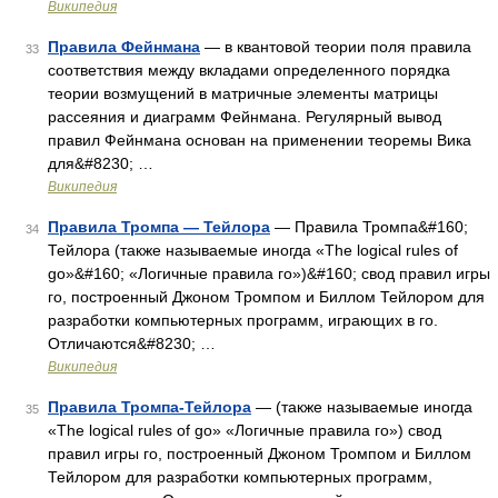
Википедия
Правила Фейнмана
— в квантовой теории поля правила
33
соответствия между вкладами определенного порядка
теории возмущений в матричные элементы матрицы
рассеяния и диаграмм Фейнмана. Регулярный вывод
правил Фейнмана основан на применении теоремы Вика
для&#8230; …
Википедия
Правила Тромпа — Тейлора
— Правила Тромпа&#160;
34
Тейлора (также называемые иногда «The logical rules of
go»&#160; «Логичные правила го»)&#160; свод правил игры
го, построенный Джоном Тромпом и Биллом Тейлором для
разработки компьютерных программ, играющих в го.
Отличаются&#8230; …
Википедия
Правила Тромпа-Тейлора
— (также называемые иногда
35
«The logical rules of go» «Логичные правила го») свод
правил игры го, построенный Джоном Тромпом и Биллом
Тейлором для разработки компьютерных программ,