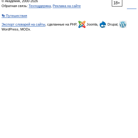
© Академик, 2000-2026
18+
Обратная связь:
Техподдержка
,
Реклама на сайте
👣 Путешествия
Экспорт словарей на сайты
, сделанные на PHP,
Joomla,
Drupal,
WordPress, MODx.