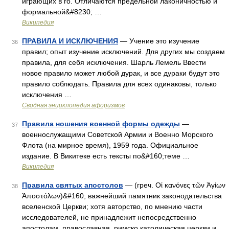
играющих в го. Отличаются предельной лаконичностью и
формальной&#8230; …
Википедия
ПРАВИЛА И ИСКЛЮЧЕНИЯ
— Учение это изучение
36
правил; опыт изучение исключений. Для других мы создаем
правила, для себя исключения. Шарль Лемель Ввести
новое правило может любой дурак, и все дураки будут это
правило соблюдать. Правила для всех одинаковы, только
исключения …
Сводная энциклопедия афоризмов
Правила ношения военной формы одежды
—
37
военнослужащими Советской Армии и Военно Морского
Флота (на мирное время), 1959 года. Официальное
издание. В Викитеке есть тексты по&#160;теме …
Википедия
Правила святых апостолов
— (греч. Οἱ κανόνες τῶν Ἁγίων
38
Ἀποστόλων)&#160; важнейший памятник законодательства
вселенской Церкви; хотя авторство, по мнению части
исследователей, не принадлежит непосредственно
апостолам, православная, римско католическая церкви и